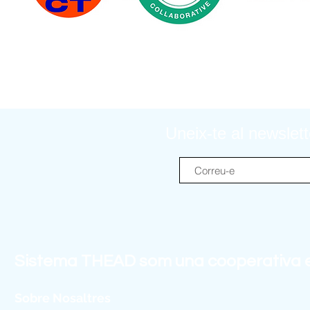
Uneix-te al newslett
Sistema THEAD som una cooperativa ed
Sobre Nosaltres