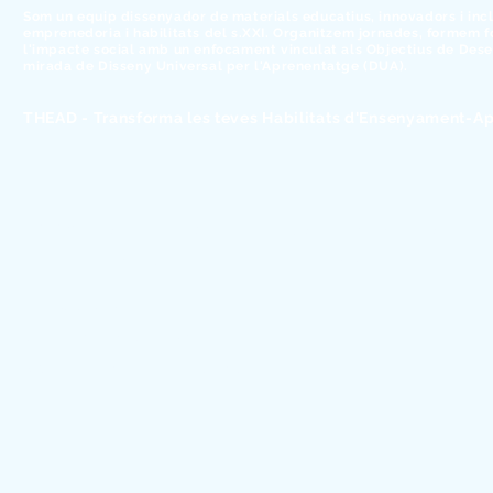
Som un equip dissenyador de materials educatius, innovadors i incl
emprenedoria i habilitats del s.XXI. Organitzem jornades, formem 
l'impacte social amb un enfocament vinculat als Objectius de Des
mirada de Disseny Universal per l'Aprenentatge (DUA).
THEAD - Transforma les teves Habilitats d'Ensenyament-Ap
© 2026 Sistema THEAD, SCCL - Alfabetització digital per canvi
Treballem amb ❤ des de Sant Feliu de Llobregat - Barcelona
Transparencia
Codi Ètic i de Conducta
Avís legal.
-
Treballa amb nosaltres