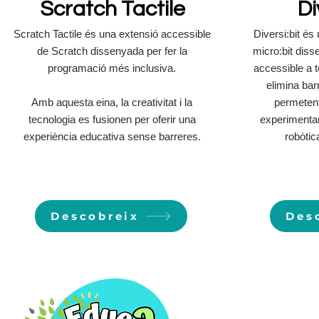
Scratch Tactile
Di
Scratch Tactile és una extensió accessible
Diversi:bit és
de Scratch dissenyada per fer la
micro:bit diss
programació més inclusiva.
accessible a t
elimina bar
Amb aquesta eina, la creativitat i la
permetent
tecnologia es fusionen per oferir una
experimentar
experiència educativa sense barreres.
robòtic
Descobreix
Des