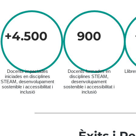
+4.500
900
Docents impactades
Docents formades en
Llibre
iniciades en disciplines
disciplines STEAM,
STEAM, desenvolupament
desenvolupament
sostenible i accessibilitat i
sostenible i accessibilitat i
inclusió
inclusió
Èxits i 