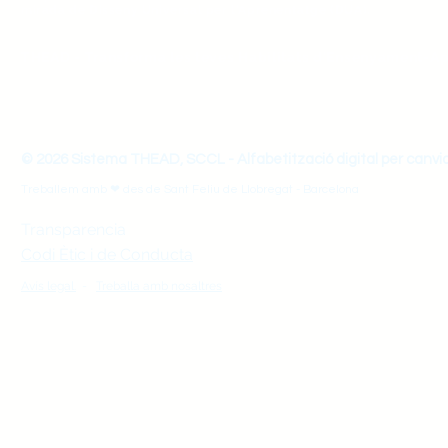
mirada de Disseny Universal per l'Aprenentatge (DUA).
THEAD - Transforma les teves Habilitats d'Ensenyament-Ap
© 2026 Sistema THEAD, SCCL - Alfabetització digital per canvi
Treballem amb ❤ des de Sant Feliu de Llobregat - Barcelona
Transparencia
Codi Ètic i de Conducta
Avís legal.
-
Treballa amb nosaltres