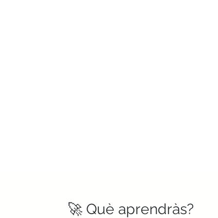
🚀 Què aprendràs?