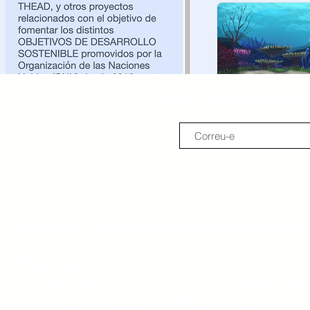
Uneix-te al newslett
Sistema THEAD som una cooperativa ed
Sobre Nosaltres
Som un equip dissenyador de materials educatius, innovadors i incl
emprenedoria i habilitats del s.XXI. Organitzem jornades, formem 
l'impacte social amb un enfocament vinculat als Objectius de Des