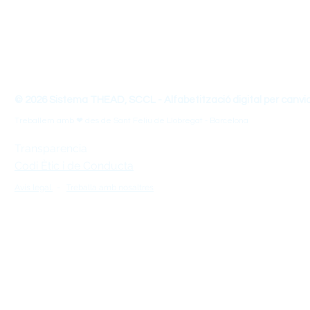
THEAD - Transforma les teves Habilitats d'Ensenyament-Ap
© 2026 Sistema THEAD, SCCL - Alfabetització digital per canvi
Treballem amb ❤ des de Sant Feliu de Llobregat - Barcelona
Transparencia
Codi Ètic i de Conducta
Avís legal.
-
Treballa amb nosaltres