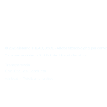
Som un equip dissenyador de materials educatius, innovadors i incl
emprenedoria i habilitats del s.XXI. Organitzem jornades, formem 
l'impacte social amb un enfocament vinculat als Objectius de Des
mirada de Disseny Universal per l'Aprenentatge (DUA).
THEAD - Transforma les teves Habilitats d'Ensenyament-Ap
© 2026 Sistema THEAD, SCCL - Alfabetització digital per canvi
Treballem amb ❤ des de Sant Feliu de Llobregat - Barcelona
Transparencia
Codi Ètic i de Conducta
Avís legal.
-
Treballa amb nosaltres