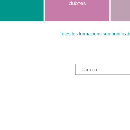
dubtes.
Totes les formacions son bonifica
Uneix-te al newslett
Sistema THEAD som una cooperativa ed
Sobre Nosaltres