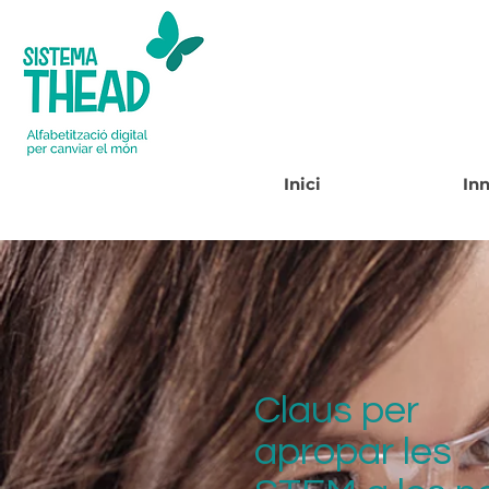
Inici
In
Claus per
apropar les