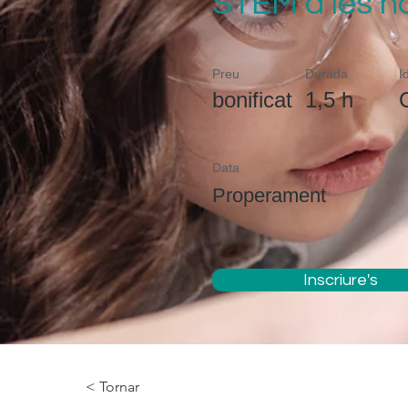
STEM a les n
Preu
Durada
I
bonificat
1,5 h
Data
Properament
Inscriure's
< Tornar