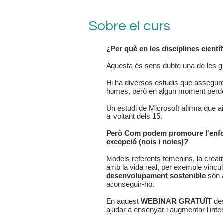
Sobre el curs
¿Per què en les disciplines cien
Aquesta és sens dubte una de les gr
Hi ha diversos estudis que assegure
homes, però en algun moment perden 
Un estudi de Microsoft afirma que a
al voltant dels 15.
Però Com podem promoure l'enfo
excepció (nois i noies)?
Models referents femenins, la creati
amb la vida real, per exemple vincu
desenvolupament sostenible
són 
aconseguir-ho.
En aquest
WEBINAR GRATUÏT
des
ajudar a ensenyar i augmentar l'