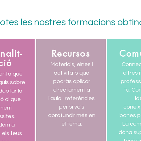
totes les nostres formacions obti
nalit-
Recursos
Comu
ció
Materials, eines i
Connec
activitats que
altres 
anta que
podràs aplicar
profes
quis sobre
directament a
tu. Co
daptar la
l'aula i referències
id
ó al que
per si vols
coneix
lment
aprofundir més en
bones p
sites.
el tema.
La com
udem a
dóna sup
 els teus
teus p