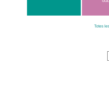
dub
Totes le
Un
Sistema THEAD som un
Sobre Nosaltres
Som un equip dissenyador de materials 