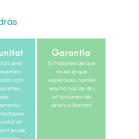
ndràs
nitat
Garantia
ta't amb
Si t'adones de que
mestres i
no és el que
sorat com
esperaves, només
mparteix
ens ho has de dir i
ees,
et tornarem els
ements i
diners a l'instant.
ràctiques.
unitat et
ort en els
rojectes.