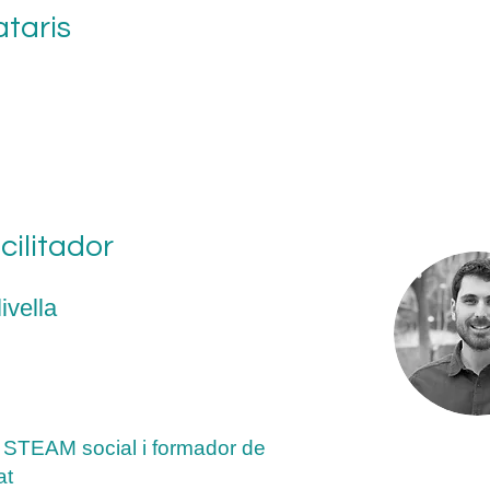
ataris
acilitador
ivella
 STEAM social i formador de
at