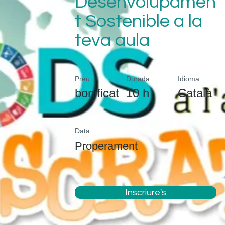
Desenvolupamen
t Sostenible a la
teva aula
Preu
Durada
Idioma
bonificat
10 h
Català
Data
Properament
Inscriure's