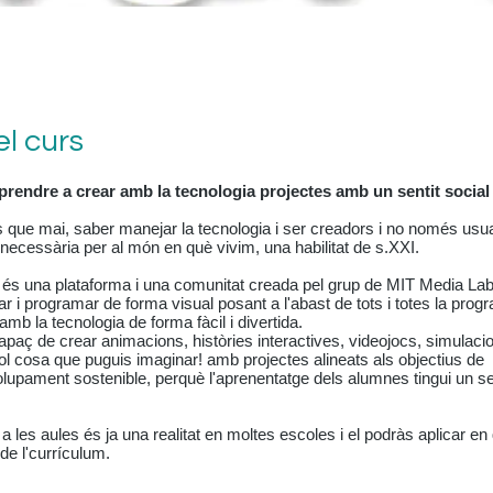
el curs
prendre a crear amb la tecnologia projectes amb un sentit social 
 que mai, saber manejar la tecnologia i ser creadors i no només usua
t necessària per al món en què vivim, una habilitat de s.XXI.
 és una plataforma i una comunitat creada pel grup de MIT Media La
r i programar de forma visual posant a l'abast de tots i totes la progr
amb la tecnologia de forma fàcil i divertida.
paç de crear animacions, històries interactives, videojocs, simulacion
l cosa que puguis imaginar! amb projectes alineats als objectius de
upament sostenible, perquè l'aprenentatge dels alumnes tingui un sent
a les aules és ja una realitat en moltes escoles i el podràs aplicar en
de l'currículum.