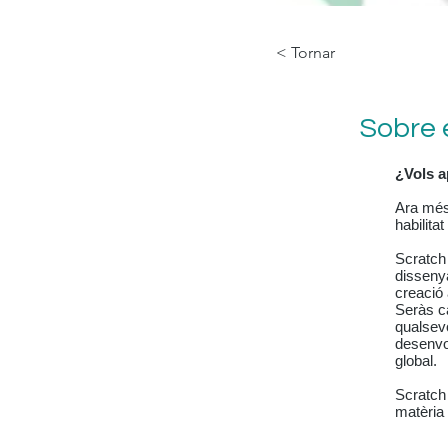
< Tornar
Sobre 
¿Vols a
Ara més
habilita
Scratch
dissenya
creació 
Seràs ca
qualsevo
desenvol
global.
Scratch 
matèria 