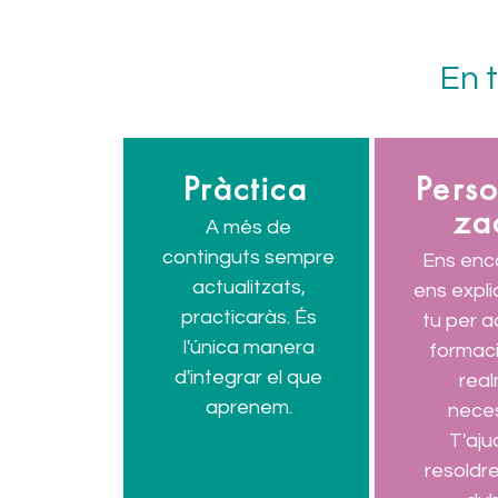
En 
Pràctica
Perso
za
A més de
continguts sempre
Ens enc
actualitzats,
ens expli
practicaràs. És
tu per a
l'única manera
formaci
d'integrar el que
rea
aprenem.
neces
T'aj
resoldre