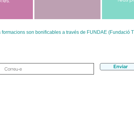
tes.
s formacions son bonificables a través de FUNDAE (Fundació Tri
eix-te al newsletter i no et perdis cap nove
Enviar
a cooperativa educativa sense ànim de 
educatius, innovadors i inclusius de tecnologia, STEAM i robòtica,