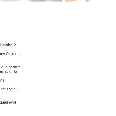
i global?
ris és ja una
b que permet
amació i la
s ... i
it social i
 qualsevol