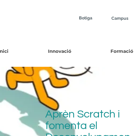
Botiga
Campus
Inici
Innovació
Formació
Aprèn Scratch i
fomenta el