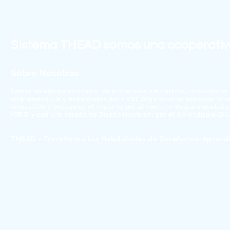
Sistema THEAD somos una cooperativa 
Sobre Nosotros
Somos un equipo diseñador de materiales educativos, innovadores e
emprendeduría y habilidades del s.XXI. Organizamos jornadas, fo
innovación y buscamos el impacto social con un enfoque vinculado 
(ODS) y con una mirada de Diseño Universal por el Aprendizaje (DU
THEAD - Transforma tus Habilidades de Enseñanza-Aprendiz
© 2026 Sistema THEAD, SCCL - Alfabetización digital para cam
Trabajamos con ❤ desde Sant Feliu de Llobregat - Barcelona
Transparencia