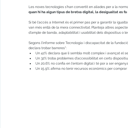
Les noves tecnologies s'han convertit en aliades per a la normal
quan hi ha algun tipus de bretxa digital, la desigualtat es f
Si bé l'accés a Internet és el primer pas per a garantir la igualtat
van més enllà de la mera connectivitat. Planteja altres aspecte
d'ample de banda, adaptabilitat i usabilitat dels dispositius o l
Segons l'informe sobre Tecnologia i discapacitat de la fundac
declara trobar barreres":
Un 42% declara que li sembla molt complex i avançat el se
Un 32% troba problemes d'accessibilitat en certs dispositiu
Un 20,6% no confia en l'entorn digital i té por a ser enganyat
Un 15,9% afirma no tenir recursos econòmics per comprar i