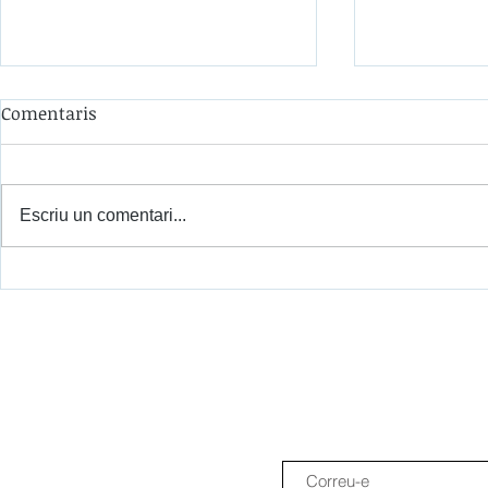
Comentaris
Escriu un comentari...
Scratch Tactile arriba a
Sistema TH
Ghana per impulsar una
Scratch Tact
educació digital més
ASCD 2026 
inclusiva
educació di
inclusiva.
Uneix-te al newslett