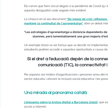
Els canvis que hem viscut deguts a la pandèmia de Covid-19 i l
aquesta desigualtat cada vegada més evident.
La Unesco en el seu document 
"Sis mesos de crisi: reflexions
mantenir la continuïtat de l'aprenentatge"
 obre un debat inte
"Les estratègies d'aprenentatge a distància dependents de l
alumnes, però lamentablement una gran majoria d'estu
Un exemple d'això va ser Kenya que va decidir no implementar l
estudiants podrien accedir a aquestes oportunitats a causa de
Si el dret a l'educació depèn de la connect
comunicació (TIC), la connectivitat 
Per aquesta raó moltes d'organitzacions i persones arreu del m
sector educatiu i afavorir la inclusió social educativa i les possi
Una mirada al panorama català
L
'enquesta sobre la bretxa digital a Barcelona (2020)
, que a
accés a internet,