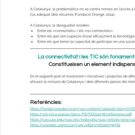
A Catalunya, la problemàtica no se centra només en l'accés a 
l'ús adequat dels recursos (Fundació Orange, 2014).
A Catalunya, la desigualtat resideix:
Entre els «connectats» i els «no connectats», 
Entre els que són capaços d'usar eficaçment la tecnologia 
Entre els que tenen la capacitat de participar en una societ
La connectivitat i les TIC són fonamen
Constitueixen un element indispen
En el següent post et mostrarem i iniciatives i projectes de difer
afavorir la inclusió de Catalunya i dels diferents països del món
Referències:
https://fundacionadecco.org/wp-content/uploads/2019/07/D
https://sid-inico.usal.es/idocs/F8/FDO22178/reflexiones.pdf
https://rusc.uoc.edu/rusc/es/index.php/rusc/article/view/v1
https://unesdoc.unesco.org/ark:/48223/pf0000374561