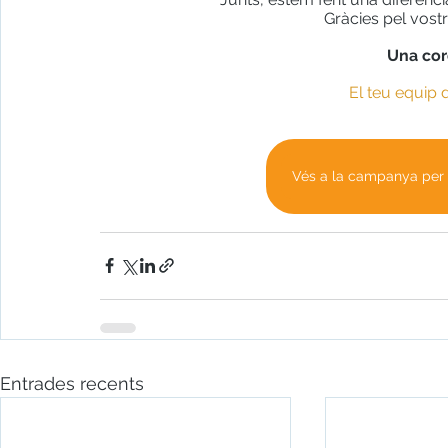
					      Gràcies pel 
Una cord
El teu equip 
Vés a la campanya per 
Entrades recents