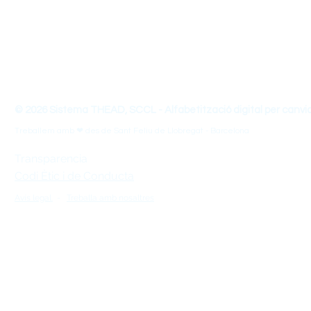
mirada de Disseny Universal per l'Aprenentatge (DUA).
THEAD - Transforma les teves Habilitats d'Ensenyament-Ap
© 2026 Sistema THEAD, SCCL - Alfabetització digital per canvi
Treballem amb ❤ des de Sant Feliu de Llobregat - Barcelona
Transparencia
Codi Ètic i de Conducta
Avís legal.
-
Treballa amb nosaltres