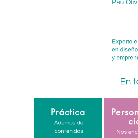
Pau Oliv
Experto e
en diseño
y empren
En 
Práctica
Person
ci
Además de
contenidos
Nos enc