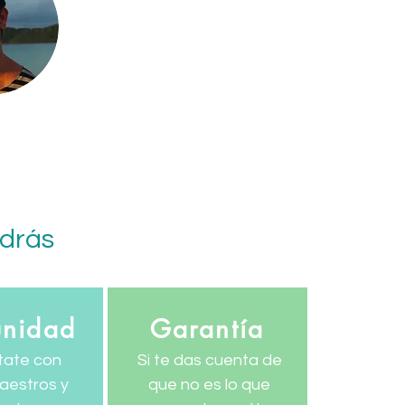
ndrás
nidad
Garantía
tate con
Si te das cuenta de
aestros y
que no es lo que