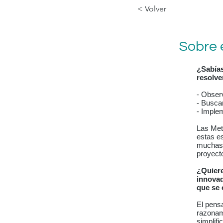
< Volver
Sobre 
¿Sabías
resolve
- Obser
- Busca
- Imple
Las Met
estas e
muchas 
proyect
¿Quiere
innovad
que se 
El pens
razonam
simplifi