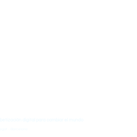
una cooperativa educativa sin ánimo de 
es educativos, innovadores e inclusivos de tecnología, STEAM y robót
I. Organizamos jornadas, formamos formadores, hacemos investigación
al con un enfoque vinculado a los Objetivos de Desarrollo Sostenible
ersal por el Aprendizaje (DUA).
es de Enseñanza-Aprendizaje para marcar la Diferencia
etización digital para cambiar el mundo
egat - Barcelona