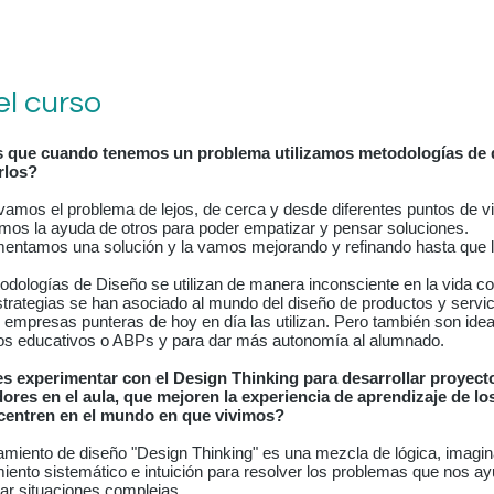
el curso
 que cuando tenemos un problema utilizamos metodologías de 
rlos?
vamos el problema de lejos, de cerca y desde diferentes puntos de vi
mos la ayuda de otros para poder empatizar y pensar soluciones.
mentamos una solución y la vamos mejorando y refinando hasta que l
odologías de Diseño se utilizan de manera inconsciente en la vida c
strategias se han asociado al mundo del diseño de productos y servi
empresas punteras de hoy en día las utilizan. Pero también son idea
os educativos o ABPs y para dar más autonomía al alumnado.
s experimentar con el Design Thinking para desarrollar proyect
ores en el aula, que mejoren la experiencia de aprendizaje de l
centren en el mundo en que vivimos?
amiento de diseño "Design Thinking" es una mezcla de lógica, imagin
iento sistemático e intuición para resolver los problemas que nos a
car situaciones complejas.