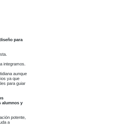
diseño para
sta.
a integramos.
otidiana aunque
cios ya que
les para guiar
os
os alumnos y
ación potente,
yuda a