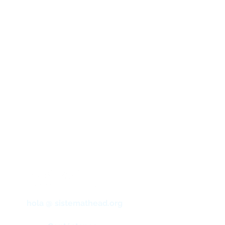
lucro.
ica,
 e
Síguenos
hola @ sistemathead.org