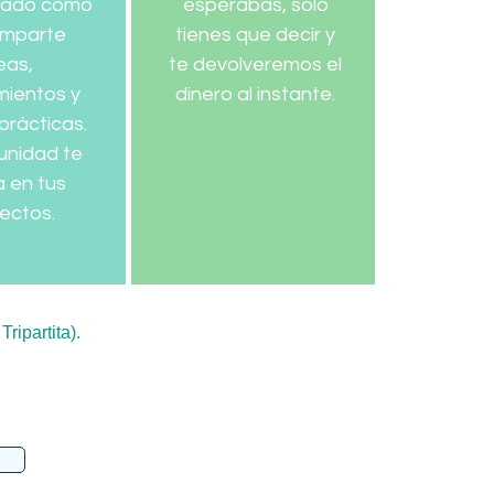
rado como
esperabas, sólo
omparte
tienes que decir y
eas,
te devolveremos el
mientos y
dinero al instante.
prácticas.
unidad te
 en tus
ectos.
ipartita).
vedad