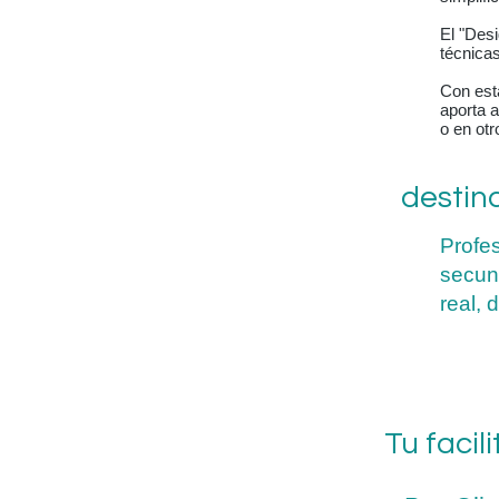
El "Desi
técnica
Con esta
aporta 
o en otr
destin
Profes
secun
real, 
Tu facil