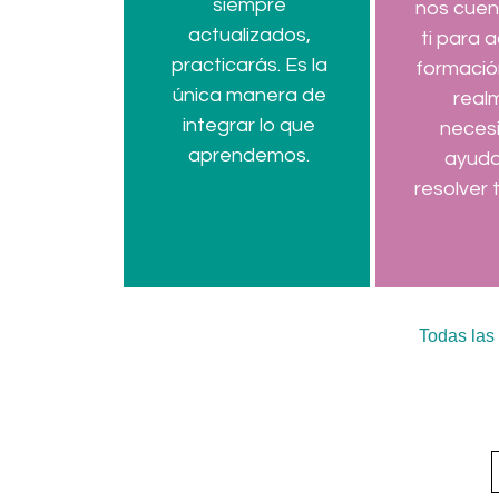
siempre
nos cuen
actualizados,
ti para 
practicarás. Es la
formació
única manera de
real
integrar lo que
necesi
aprendemos.
ayud
resolver 
Todas las
Únet