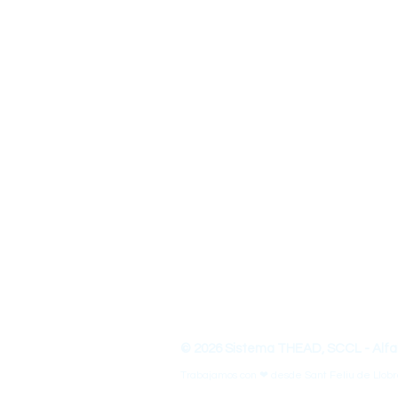
Sistema THEAD somos 
Sobre Nosotros
Somos un equipo diseñador de material
emprendeduría y habilidades del s.XX
innovación y buscamos el impacto soci
(ODS) y con una mirada de Diseño Univ
THEAD - Transforma tus Habilidad
© 2026 Sistema THEAD, SCCL - Alfab
Trabajamos con ❤ desde Sant Feliu de Llobr