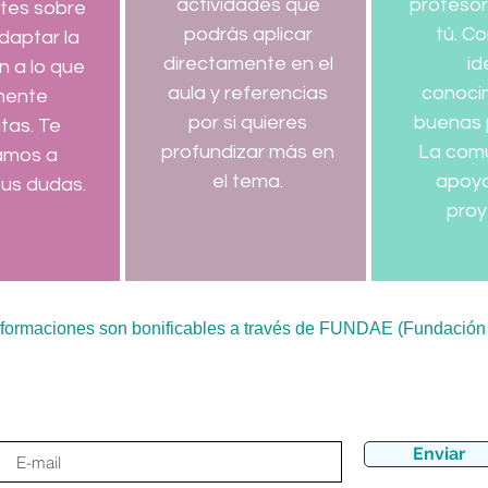
actividades que
profeso
tes sobre
podrás aplicar
tú. C
adaptar la
directamente en el
id
n a lo que
aula y referencias
conoci
mente
por si quieres
buenas 
tas. Te
profundizar más en
La com
amos a
el tema.
apoya
tus dudas.
proy
 formaciones son bonificables a través de FUNDAE (Fundación Tr
e al newsletter y no te pierdas ninguna no
Enviar