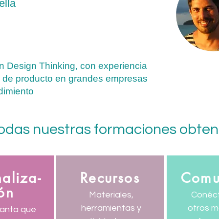
ella
n Design Thinking, con experiencia
 de producto en grandes empresas
dimiento
todas nuestras formaciones obte
aliza-
Recursos
Comu
ón
Materiales,
Conéc
herramientas y
otros m
anta que