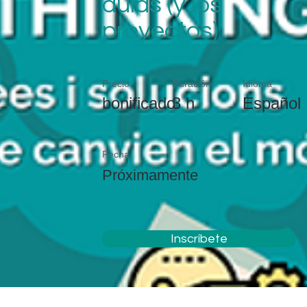
aulas (y los
proyectos)
Precio
Duración
Idioma
bonificado
3 h
Español
Fecha
Próximamente
Inscríbete