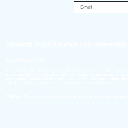
Sistema THEAD somos una cooperativa 
Sobre Nosotros
Somos un equipo diseñador de materiales educativos, innovadores e
emprendeduría y habilidades del s.XXI. Organizamos jornadas, fo
innovación y buscamos el impacto social con un enfoque vinculado 
(ODS) y con una mirada de Diseño Universal por el Aprendizaje (DU
THEAD - Transforma tus Habilidades de Enseñanza-Aprendiz
© 2026 Sistema THEAD, SCCL - Alfabetización digital para cam